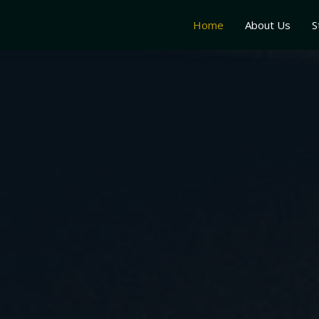
Home
About Us
S